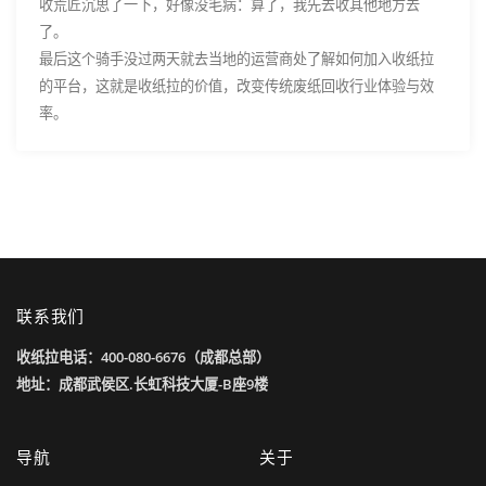
收荒匠沉思了一下，好像没毛病：算了，我先去收其他地方去
了。
最后这个骑手没过两天就去当地的运营商处了解如何加入收纸拉
的平台，这就是收纸拉的价值，改变传统废纸回收行业体验与效
率。
联系我们
收纸拉电话：400-080-6676（成都总部）
地址：成都武侯区.长虹科技大厦-B座9楼
导航
关于