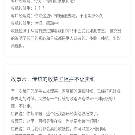
客户经理说：你好，你们应该很忙吧？
收纸拉骑手：？？？
客户经理说：你来这边VIP的通道办吧，不用等那么久！
收纸拉骑手：惊讶、感动中！
收纸拉骑手从没有想过穿着我们的马甲会受到如此尊重， 这充分
的说明了我们的初心和目标都是受人尊敬的。多收一吨纸，少砍
两棵树。
故事六：传统的收荒匠阻拦不让卖纸
有一次我们的骑手去处理某一家店铺的废纸时候，已经打包好准
备要走的时候。突然有一个传统的收荒匠跑过来坐到废纸的上
面，不让走。
店员说：你起来嘛，这个纸我都已经卖给收纸拉了。
收荒匠：这里一直都是我在收，为啥要卖给他们啊?
店员说：以后我们都会卖给收纸拉，你可以加入他们啊。